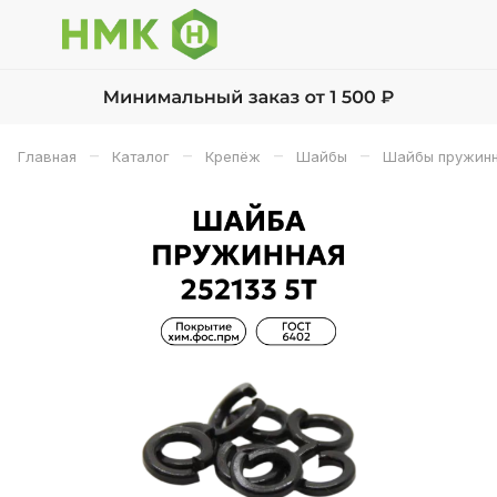
–
–
–
–
Главная
Каталог
Крепёж
Шайбы
Шайбы пружинн