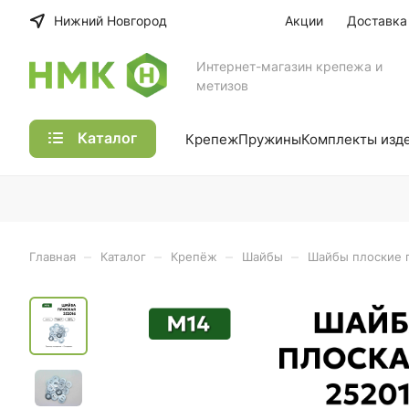
Нижний Новгород
Акции
Доставка
Интернет-магазин крепежа и
метизов
Каталог
Крепеж
Пружины
Комплекты изд
–
–
–
–
Главная
Каталог
Крепёж
Шайбы
Шайбы плоские 