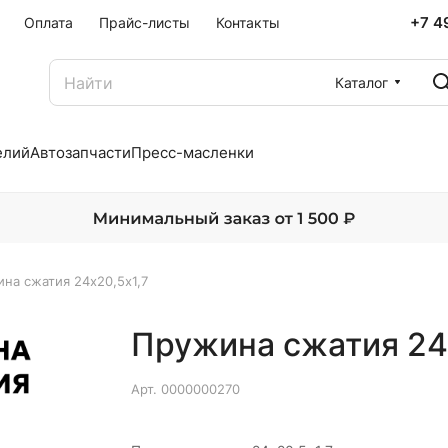
+7 4
Оплата
Прайс-листы
Контакты
Каталог
елий
Автозапчасти
Пресс-масленки
на сжатия 24х20,5х1,7
Пружина сжатия 24
Арт.
0000000270