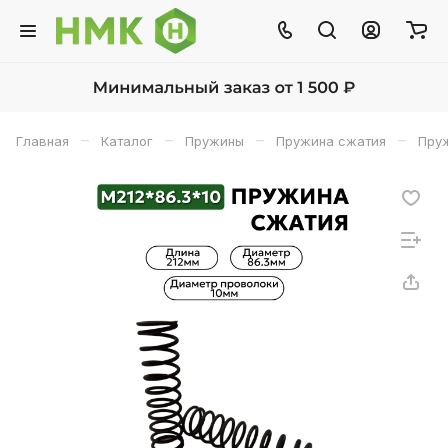
–
–
–
–
Главная
Каталог
Пружины
Пружина сжатия
Пруж