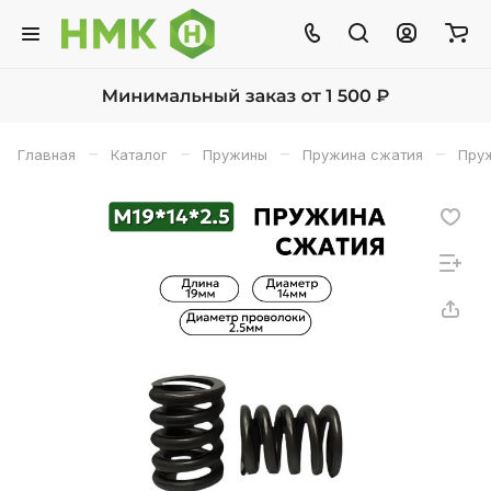
–
–
–
–
Главная
Каталог
Пружины
Пружина сжатия
Пруж