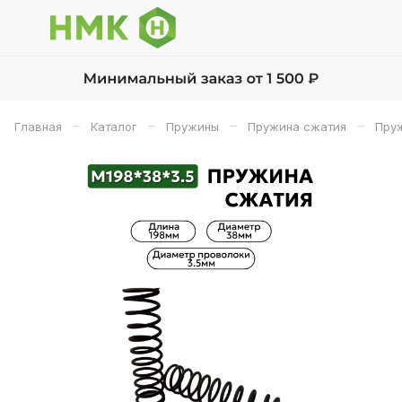
–
–
–
–
Главная
Каталог
Пружины
Пружина сжатия
Пруж