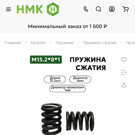
–
–
–
–
Главная
Каталог
Пружины
Пружина сжатия
Пруж