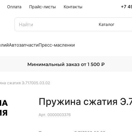
+7 4
Оплата
Прайс-листы
Контакты
Каталог
елий
Автозапчасти
Пресс-масленки
на сжатия Э.717005.03.02
Пружина сжатия Э.
Арт.
0000003376