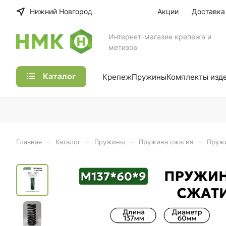
Нижний Новгород
Акции
Доставка
Интернет-магазин крепежа и
метизов
Каталог
Крепеж
Пружины
Комплекты изд
–
–
–
–
Главная
Каталог
Пружины
Пружина сжатия
Пружи