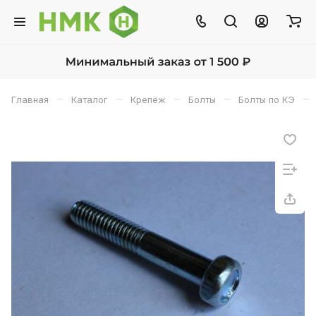
–
–
–
–
–
Главная
Каталог
Крепёж
Болты
Болты по КЭ