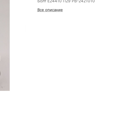
Болт Е24410 П29 РВ-2421010
Все описание