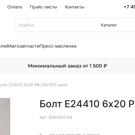
+7 4
Оплата
Прайс-листы
Контакты
Каталог
елий
Автозапчасти
Пресс-масленки
Болт Е24410 6х20 РВ-2421010 цинк
Болт Е24410 6х20 
Арт.
0000002124